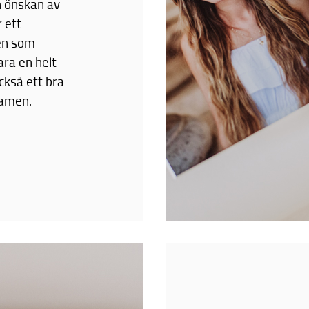
n önskan av
 ett
en som
ara en helt
också ett bra
ramen.