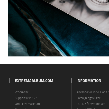
EXTREMAALBUM.COM
INFORMATION
Produkter
Användarvillkor & Goda 
Support 09"-17"
Försaljningsvillkor
Om Extremaalbum
POLICY för webbplats