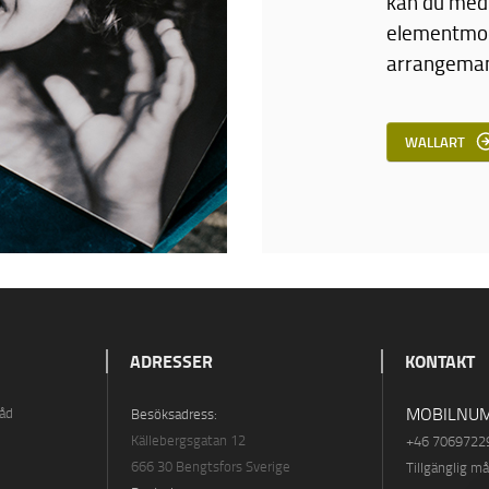
kan du med
elementmodu
arrangeman
WALLART
ADRESSER
KONTAKT
MOBILNUM
råd
Besöksadress:
Källebergsgatan 12
+46 7069722
666 30 Bengtsfors Sverige
Tillgänglig m