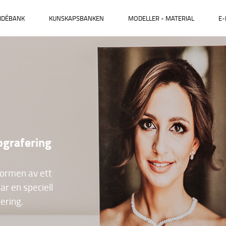
IDÉBANK
KUNSKAPSBANKEN
MODELLER - MATERIAL
E-
ografering
ormen av ett
ar en speciell
ering.