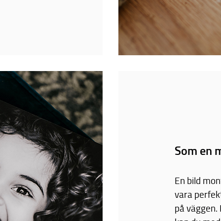
Som en m
En bild mon
vara perfek
på väggen.