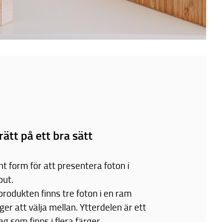
rätt på ett bra sätt
nt form för att presentera foton i
out.
produkten finns tre foton i en ram
er att välja mellan. Ytterdelen är ett
g som finns i flera färger.