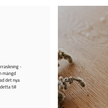
erraskning -
en mängd
ad det nya
etta till