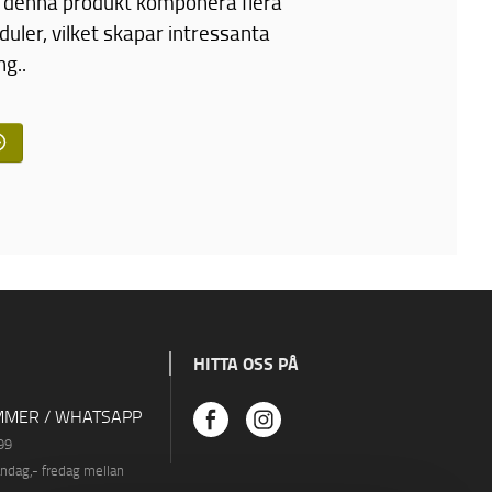
 denna produkt komponera flera
ler, vilket skapar intressanta
g..
HITTA OSS PÅ
MER / WHATSAPP
99
åndag
,- fredag ​​mellan