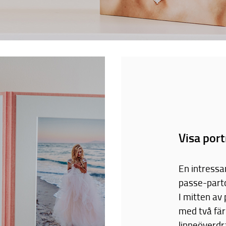
Visa port
En intressa
passe-part
I mitten av 
med två färg
linneöverdra