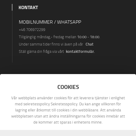
KONTAKT
MOBILNUMMER / WHATSAPP
+46 7069722
99
10:00 - 18:00
Tillgänglig måndag
,- fredag ​​mellan
.
Chat
Under samma tider finns vi även på vår
kontaktformulär
.
Ställ gärna din fråga via vårt
HITTA OSS PÅ
COOKIES
Vår webbplats använder cookies för att leverera tjänster i enlighet
med sekretesspolicy Sekretesspolicy. Du kan ange villkoren för
lagring eller åtkomst till cookies i din webbläsare. Att använda
webbplatsen utan att ändra inställningarna för cookies innebär att
de kommer att sparas i enhetens minne.