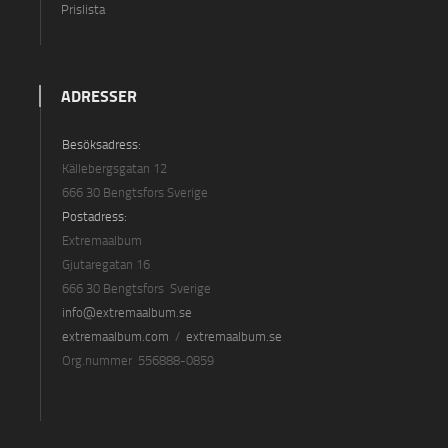
Prislista
ADRESSER
Besöksadress:
Källebergsgatan 12
666 30 Bengtsfors Sverige
Postadress:
Extremaalbum
Gjutaregatan 16
666 30 Bengtsfors Sverige
info@extremaalbum.se
extremaalbum.com
/
extremaalbum.se
Org.nummer 556888-0859