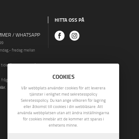
HITTA OSS PÅ
MER / WHATSAPP
99
åndag
,- fredag ​​mellan
.
ider finns vi även på
COOKIES
n fråga via vårt
lär
.
Vår webbplats använder cookies för att leverera
tjänster i enlighet med sekretesspolicy
Sekretesspolicy. Du kan ange villkoren för lagring
eller åtkomst till cookies i din webbläsare. Att
använda webbplatsen utan att ändra inställningarna
för cookies innebär att de kommer att sparas i
enhetens minne.