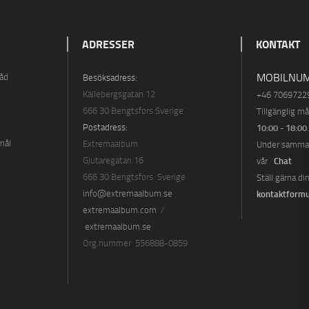
ADRESSER
KONTAKT
MOBILNUM
råd
Besöksadress:
Källebergsgatan 12
+46 7069722
666 30 Bengtsfors Sverige
Tillgänglig m
Postadress:
10:00 - 18:00
mål
Extremaalbum
Under samma t
Gjutaregatan 16
Chat
vår
666 30 Bengtsfors Sverige
Ställ gärna di
info@extremaalbum.se
kontaktformu
extremaalbum.com
/
extremaalbum.se
Org.nummer 556888-0859