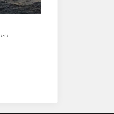
räkna!