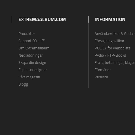
EXTREMAALBUM.COM
INFORMATION
Produkter
Användarvillkor & Goda 
Support 09"-17"
Försaljningsvillkor
Om Extremaalbum
POLICY för webbplats
Nedladdningar
Pydio / FTP-Books
Skapa din design
Frakt, betalningar, klago
E-photodesigner
Förmåner
Vårt magasin
Prislista
Blogg