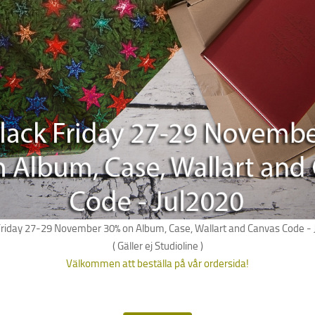
Friday 27-29 November 30% on Album, Case, Wallart and Canvas Code - 
( Gäller ej Studioline )
Välkommen att beställa på vår ordersida!