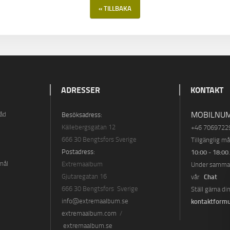
« TILLBAKA
ADRESSER
KONTAKT
MOBILNUM
råd
Besöksadress:
Källebergsgatan 12
+46 7069722
666 30 Bengtsfors Sverige
Tillgänglig m
Postadress:
10:00 - 18:00
mål
Extremaalbum
Under samma t
Gjutaregatan 16
Chat
vår
666 30 Bengtsfors Sverige
Ställ gärna di
info@extremaalbum.se
kontaktformu
extremaalbum.com
/
extremaalbum.se