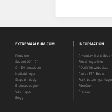
EXTREMAALBUM.COM
INFORMATION
Produkter
Användarvillkor & Goda 
Support 09"-17"
Försaljningsvillkor
Om Extremaalbum
POLICY för webbplats
Nedladdningar
Pydio / FTP-Books
Skapa din design
Frakt, betalningar, klago
E-photodesigner
Förmåner
Vårt magasin
Prislista
Blogg