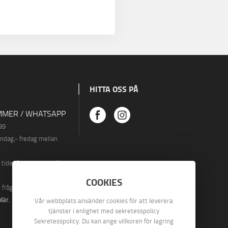
HITTA OSS PÅ
MER / WHATSAPP
99
åndag
,- fredag ​​mellan
.
ider finns vi även på
COOKIES
n fråga via vårt
lär
.
Vår webbplats använder cookies för att leverera
tjänster i enlighet med sekretesspolicy
Sekretesspolicy. Du kan ange villkoren för lagring