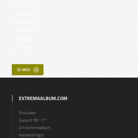
kreativa
möjligheter.
Kolla hur
unikt ditt
omslag
kan vara.
SE MER
EXTREMAALBUM.COM
Produkter
Support 09"-17"
Om Extremaalbum
Nedladdningar