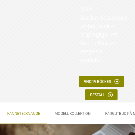
Matt
bläckstråleskrivare
av hög kvalitet,
tillgängliga i ett
brett utbud av
eleganta
modeller.
ANDRA BÖCKER
BESTÄLL
KÄNNETECKNANDE
MODELL KOLLEKTION
FÄRGUTBUD PÅ 