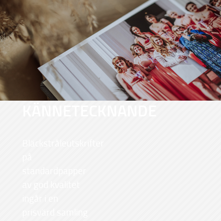
KÄNNETECKNANDE
Bläckstråleutskrifter
på
standardpapper
av god kvalitet
ingår i en
prisvärd samling