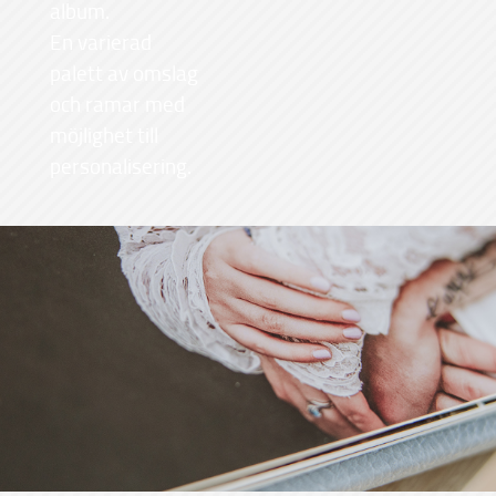
album.
En varierad
palett av omslag
och ramar med
möjlighet till
personalisering.