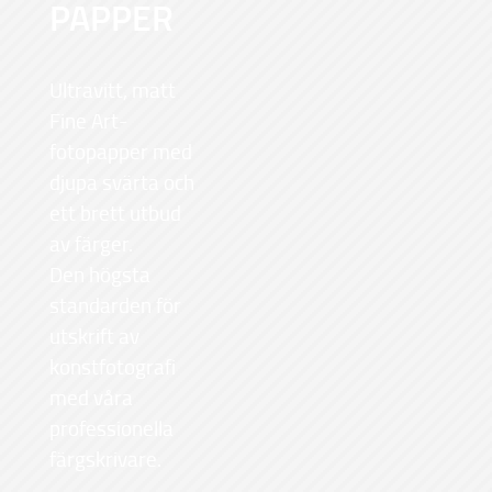
PAPPER
Ultravitt, matt
Fine Art-
fotopapper med
djupa svärta och
ett brett utbud
av färger.
Den högsta
standarden för
utskrift av
konstfotografi
med våra
professionella
färgskrivare.