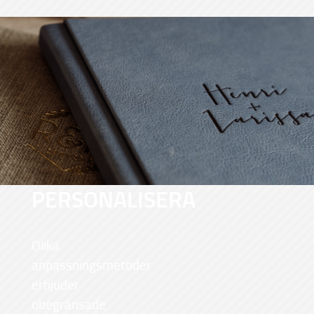
PERSONALISERA
Olika
anpassningsmetoder
erbjuder
obegränsade