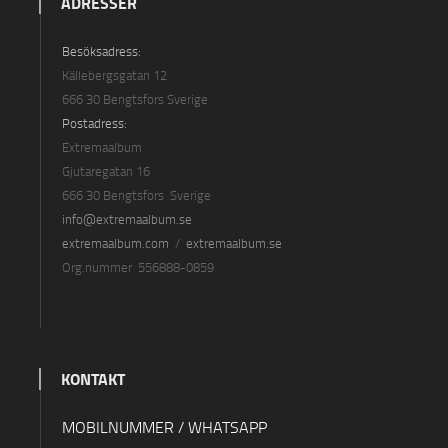
ADRESSER
Besöksadress:
Källebergsgatan 12
666 30 Bengtsfors Sverige
Postadress:
Extremaalbum
Gjutaregatan 16
666 30 Bengtsfors Sverige
info@extremaalbum.se
extremaalbum.com
/
extremaalbum.se
Org.nummer 556888-0859
KONTAKT
MOBILNUMMER / WHATSAPP