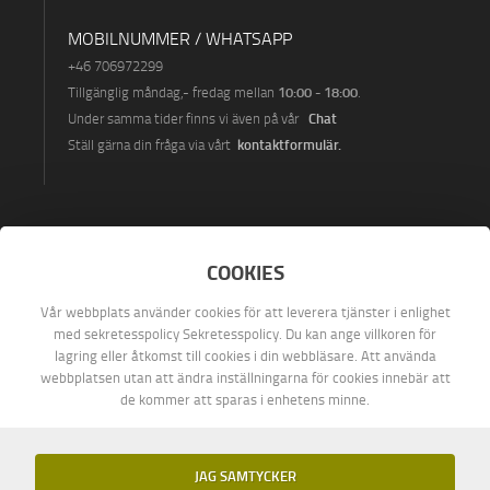
MOBILNUMMER / WHATSAPP
+46 7069722
99
10:00 - 18:00
Tillgänglig måndag
,- fredag ​​mellan
.
Chat
Under samma tider finns vi även på vår
kontaktformulär
.
Ställ gärna din fråga via vårt
HITTA OSS PÅ
COOKIES
Vår webbplats använder cookies för att leverera tjänster i enlighet
med sekretesspolicy Sekretesspolicy. Du kan ange villkoren för
lagring eller åtkomst till cookies i din webbläsare. Att använda
webbplatsen utan att ändra inställningarna för cookies innebär att
de kommer att sparas i enhetens minne.
JAG SAMTYCKER
2006-2026
©