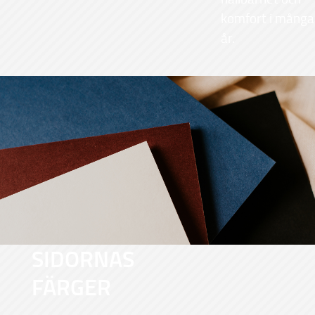
komfort i många
år.
SIDORNAS
FÄRGER