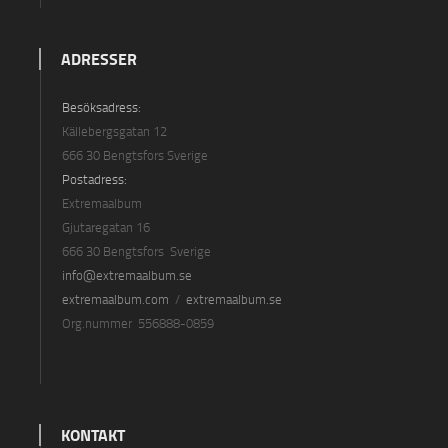
ADRESSER
Besöksadress:
Källebergsgatan 12
666 30 Bengtsfors Sverige
Postadress:
Extremaalbum
Gjutaregatan 16
666 30 Bengtsfors Sverige
info@extremaalbum.se
extremaalbum.com
/
extremaalbum.se
Org.nummer 556888-0859
KONTAKT