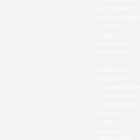
låter dig klistra
in foton och göra
eventuella
inlägg.
Blocken finns i
flera format.
Varje
pappersark
föregås av
pergamentpappe
Pärmar täckta
med ekologiskt
läder och
nubuck,
garanterar
hållbarhet och