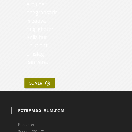
erbjuder
obegränsade
kreativa
möjligheter.
Kolla hur
unikt ditt
omslag
kan vara.
SE MER
EXTREMAALBUM.COM
Produkter
Support 09"-17"