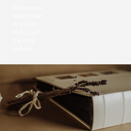
Traditionella
album finns i
fyra färger:
kräm, svart,
marinblå,
rödbrun.