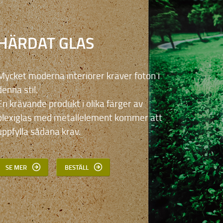
HÄRDAT GLAS
Mycket moderna interiörer kräver foton i
denna stil.
En krävande produkt i olika färger av
plexiglas med metallelement kommer att
uppfylla sådana krav.
SE MER
BESTÄLL