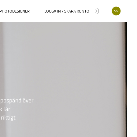
PHOTODESIGNER
LOGGA IN / SKAPA KONTO
SV
 uppspänd över
k får
riktigt