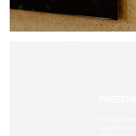
PASSEP
EN klassisk vin
vackert foto tr
konstnärspappe