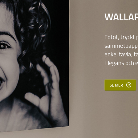
WALLA
Fotot, tryckt
sammetpapper
enkel tavla, ta
Elegans och e
SE MER