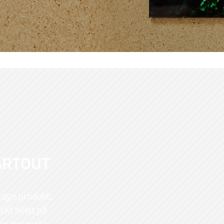
ARTOUT
tage produkt;
yckt helst på
r inramat i