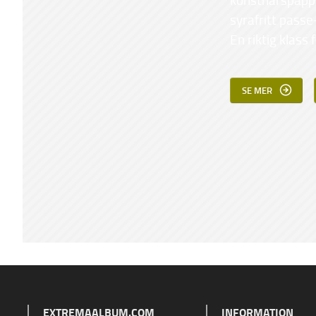
syrafritt passe
En riktig klass f
SE MER
EXTREMAALBUM.COM
INFORMATION