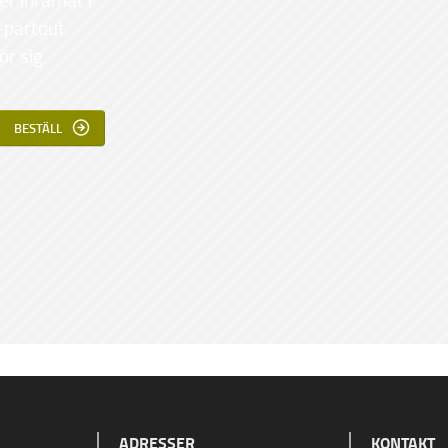
-partout.
ör sig.
BESTÄLL
ADRESSER
KONTAKT