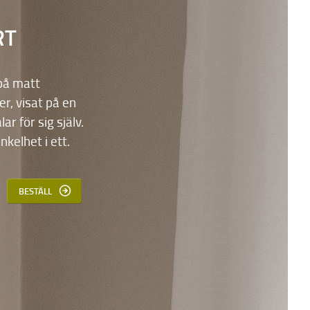
RT
 på matt
, visat på en
lar för sig själv.
nkelhet i ett.
BESTÄLL