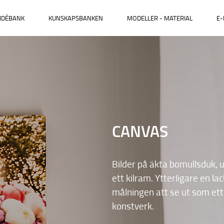
IDÉBANK
KUNSKAPSBANKEN
MODELLER - MATERIAL
E-
CANVAS
Bilder på äkta bomullsduk,
ett kilram. Ytterligare en lac
målningen att se ut som ett 
konstverk.