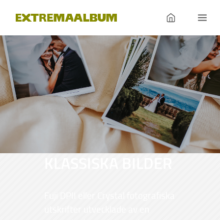
KLASSISKA BILDER
Fuji DPII eller Crystal fotografiska
utskrifter utvecklade av en