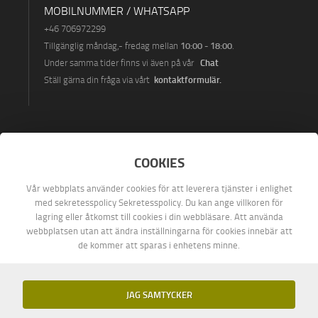
MOBILNUMMER / WHATSAPP
+46 7069722
99
10:00 - 18:00
Tillgänglig måndag
,- fredag ​​mellan
.
Chat
Under samma tider finns vi även på vår
kontaktformulär
.
Ställ gärna din fråga via vårt
HITTA OSS PÅ
COOKIES
Vår webbplats använder cookies för att leverera tjänster i enlighet
med sekretesspolicy Sekretesspolicy. Du kan ange villkoren för
lagring eller åtkomst till cookies i din webbläsare. Att använda
webbplatsen utan att ändra inställningarna för cookies innebär att
de kommer att sparas i enhetens minne.
JAG SAMTYCKER
2006-2026
©