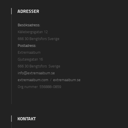
ADRESSER
Besöksadress:
Källebergsgatan 12
666 30 Bengtsfors Sverige
Postadress:
Extremaalbum
Gjutaregatan 16
666 30 Bengtsfors Sverige
info@extremaalbum.se
extremaalbum.com
/
extremaalbum.se
Org.nummer 556888-0859
KONTAKT