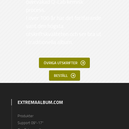
övervakad Q-Lab kemisk
process.
I över 100 år har det fortfarande
varit den högsta
utskriftskvaliteten och ser bra ut
i traditionella album.
ÖVRIGA UTSKRIFTER
BESTÄLL
EXTREMAALBUM.COM
Produkter
Support 09"-17"