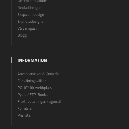
Om Extremaalbum
Nedladdningar
Skapa din design
E-photodesigner
Vårt magasin
Blogg
INFORMATION
Användarvillkor & Goda råd
Försaljningsvillkor
POLICY för webbplats
Pydio / FTP-Books
Frakt, betalningar, klagomål
Förmåner
Prislista