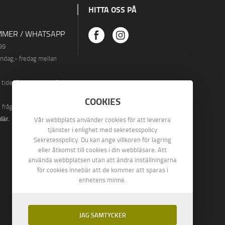
HITTA OSS PÅ
MER / WHATSAPP
99
åndag
,- fredag ​​mellan
.
ider finns vi även på
COOKIES
n fråga via vårt
lär
.
Vår webbplats använder cookies för att leverera
tjänster i enlighet med sekretesspolicy
Sekretesspolicy. Du kan ange villkoren för lagring
eller åtkomst till cookies i din webbläsare. Att
använda webbplatsen utan att ändra inställningarna
för cookies innebär att de kommer att sparas i
enhetens minne.
JAG SAMTYCKER