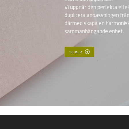
Vi uppnår den perfekta eff
duplicera anpassningen frå
därmed skapa en harmonisk
sammanhängande enhet.
SE MER