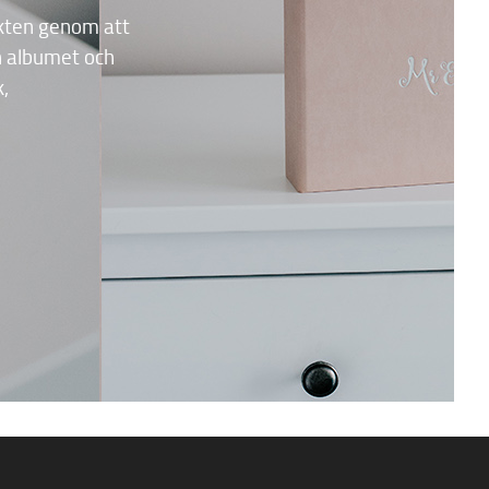
ekten genom att
n albumet och
,