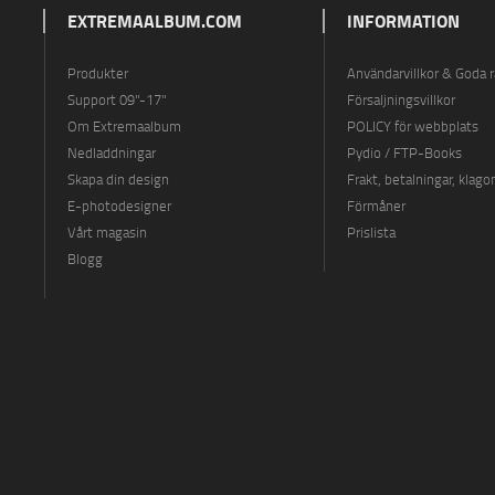
EXTREMAALBUM.COM
INFORMATION
Produkter
Användarvillkor & Goda 
Support 09"-17"
Försaljningsvillkor
Om Extremaalbum
POLICY för webbplats
Nedladdningar
Pydio / FTP-Books
Skapa din design
Frakt, betalningar, klago
E-photodesigner
Förmåner
Vårt magasin
Prislista
Blogg