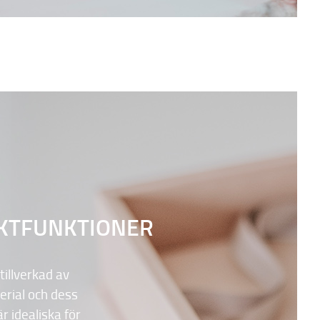
KTFUNKTIONER
tillverkad av
erial och dess
r idealiska för