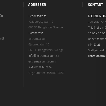
ADRESSER
KONTAKT
MOBILNUM
råd
Besöksadress:
Källebergsgatan 12
+46 7069722
666 30 Bengtsfors Sverige
Tillgänglig m
Postadress:
10:00 - 18:00
mål
Extremaalbum
Under samma t
Gjutaregatan 16
Chat
vår
666 30 Bengtsfors Sverige
Ställ gärna di
info@extremaalbum.se
kontaktformu
extremaalbum.com
/
extremaalbum.se
Org.nummer 556888-0859