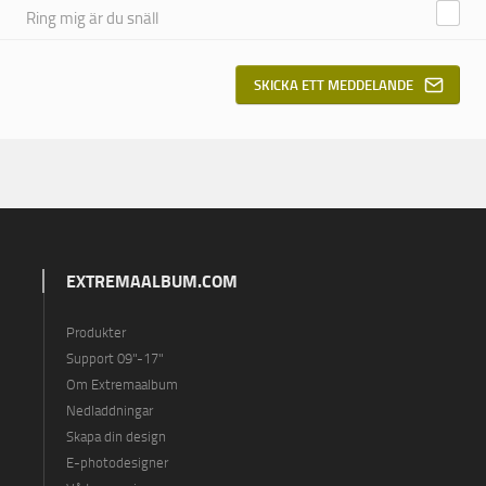
Ring mig är du snäll
SKICKA ETT MEDDELANDE
EXTREMAALBUM.COM
Produkter
Support 09"-17"
Om Extremaalbum
Nedladdningar
Skapa din design
E-photodesigner