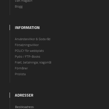
Vårt magasin
Blogg
INFORMATION
Användarvillkor & Goda råd
Försaljningsvillkor
POLICY för webbplats
Pydio / FTP-Books
Frakt, betalningar, klagomål
Förmåner
Prislista
ADRESSER
Besöksadress: