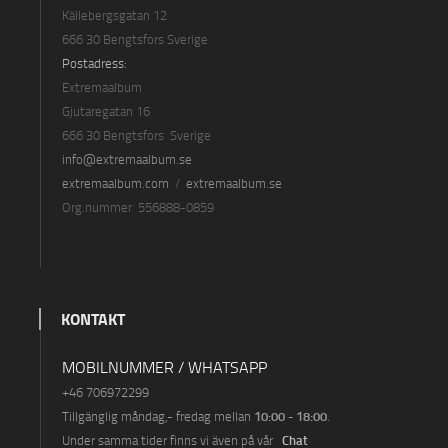
Källebergsgatan 12
666 30 Bengtsfors Sverige
Postadress:
Extremaalbum
Gjutaregatan 16
666 30 Bengtsfors Sverige
info@extremaalbum.se
extremaalbum.com
/
extremaalbum.se
Org.nummer 556888-0859
KONTAKT
MOBILNUMMER / WHATSAPP
+46 7069722
99
10:00 - 18:00
Tillgänglig måndag
,- fredag ​​mellan
.
Chat
Under samma tider finns vi även på vår